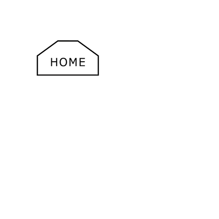
＃HOME
＃ABOUT